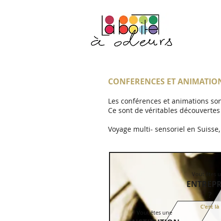
CONFERENCES ET ANIMATIO
Les conférences et animations so
Ce sont de véritables découvertes 
Voyage multi- sensoriel en Suisse
Vout êtes 
ENTREPR
?
C'est là
Vout êtes une