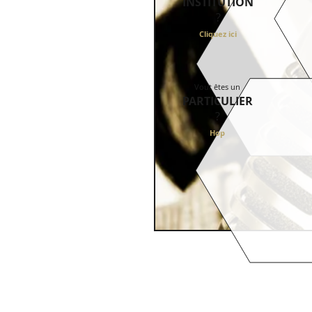
INSTITUTION
?
Cliquez ici
Vout êtes un
PARTICULIER
?
Ho
p