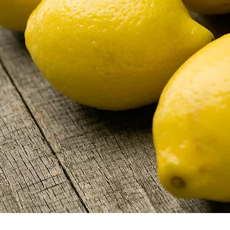
La Boîte à Odeurs
- consulting en aromatique alimentaire
- création aromatique
- ateliers goût et odorat
- ateliers olfactifs